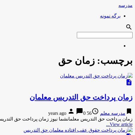
مدرسه
برگه نمونه
search
برچسب:
زمان حق
description
زمان پرداخت حق التدریس معلمان
person
chat_bubble
access_time
bookmark
مدرسه معلم
56 years ago
0
زمان پرداخت حق التدریس معلمانشما نیوز زمان پرداخت حق التدری
View article...