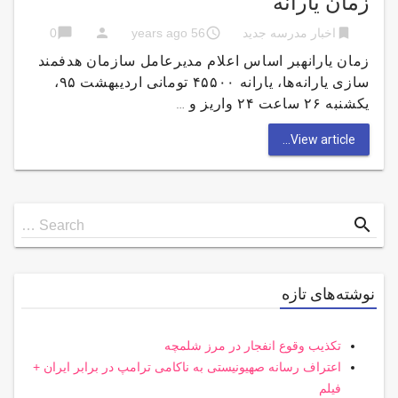
زمان یارانه
chat_bubble
person
access_time
bookmark
اخبار مدرسه جدید
56 years ago
0
زمان یارانهبر اساس اعلام مدیرعامل سازمان هدفمند
سازی یارانه‌ها، یارانه ۴۵۵۰۰ تومانی اردیبهشت ۹۵،
یکشنبه ۲۶ ساعت ۲۴ واریز و …
View article...
Search
search
Search …
for
نوشته‌های تازه
تکذیب وقوع انفجار در مرز شلمچه
اعتراف رسانه صهیونیستی به ناکامی ترامپ در برابر ایران +
فیلم