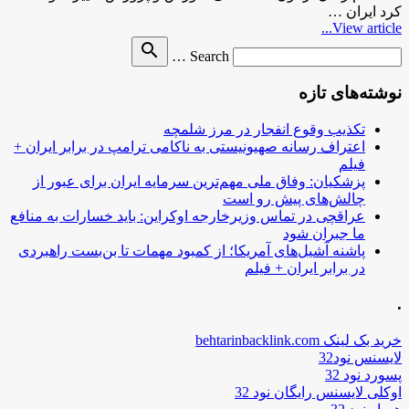
کرد ایران …
View article...
Search
search
Search …
for
نوشته‌های تازه
تکذیب وقوع انفجار در مرز شلمچه
اعتراف رسانه صهیونیستی به ناکامی ترامپ در برابر ایران +
فیلم
پزشکیان: وفاق ملی مهم‌ترین سرمایه ایران برای عبور از
چالش‌های پیش رو است
عراقچی در تماس وزیرخارجه اوکراین: باید خسارات به منافع
ما جبران شود
پاشنه آشیل‌های آمریکا؛ از کمبود مهمات تا بن‌بست راهبردی
در برابر ایران + فیلم
.
خرید بک لینک behtarinbacklink.com
لایسنس نود32
پسورد نود 32
اوکلی لایسنس رایگان نود 32