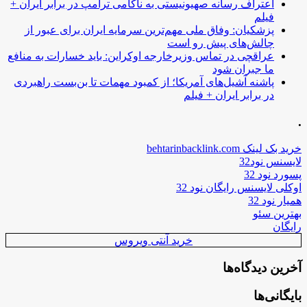
اعتراف رسانه صهیونیستی به ناکامی ترامپ در برابر ایران +
فیلم
پزشکیان: وفاق ملی مهم‌ترین سرمایه ایران برای عبور از
چالش‌های پیش رو است
عراقچی در تماس وزیرخارجه اوکراین: باید خسارات به منافع
ما جبران شود
پاشنه آشیل‌های آمریکا؛ از کمبود مهمات تا بن‌بست راهبردی
در برابر ایران + فیلم
.
خرید بک لینک behtarinbacklink.com
لایسنس نود32
پسورد نود 32
اوکلی لایسنس رایگان نود 32
همیار نود 32
بهترین سئو
رایگان
خرید آنتی ویروس
آخرین دیدگاه‌ها
بایگانی‌ها