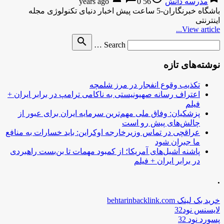
مدرسه دانش
56 years ago
0
باشگاه خبرنگاران-5 ساعت پیش اخبار دنیای تکنولوژی مجله
اینترنتی
View article...
Search
search
Search …
for
نوشته‌های تازه
تکذیب وقوع انفجار در مرز شلمچه
اعتراف رسانه صهیونیستی به ناکامی ترامپ در برابر ایران +
فیلم
پزشکیان: وفاق ملی مهم‌ترین سرمایه ایران برای عبور از
چالش‌های پیش رو است
عراقچی در تماس وزیرخارجه اوکراین: باید خسارات به منافع
ما جبران شود
پاشنه آشیل‌های آمریکا؛ از کمبود مهمات تا بن‌بست راهبردی
در برابر ایران + فیلم
.
خرید بک لینک behtarinbacklink.com
لایسنس نود32
پسورد نود 32