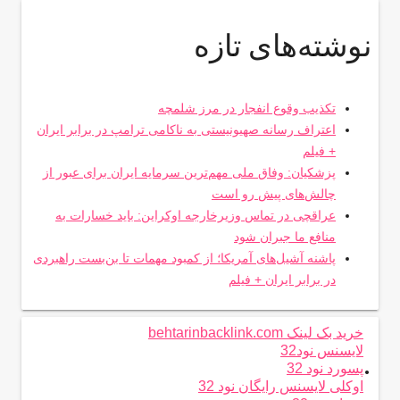
نوشته‌های تازه
تکذیب وقوع انفجار در مرز شلمچه
اعتراف رسانه صهیونیستی به ناکامی ترامپ در برابر ایران
+ فیلم
پزشکیان: وفاق ملی مهم‌ترین سرمایه ایران برای عبور از
چالش‌های پیش رو است
عراقچی در تماس وزیرخارجه اوکراین: باید خسارات به
منافع ما جبران شود
پاشنه آشیل‌های آمریکا؛ از کمبود مهمات تا بن‌بست راهبردی
در برابر ایران + فیلم
خرید بک لینک behtarinbacklink.com
لایسنس نود32
.
پسورد نود 32
اوکلی لایسنس رایگان نود 32