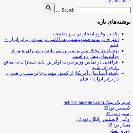
View article...
Search
search
Search …
for
نوشته‌های تازه
تکذیب وقوع انفجار در مرز شلمچه
اعتراف رسانه صهیونیستی به ناکامی ترامپ در برابر ایران +
فیلم
پزشکیان: وفاق ملی مهم‌ترین سرمایه ایران برای عبور از
چالش‌های پیش رو است
عراقچی در تماس وزیرخارجه اوکراین: باید خسارات به منافع
ما جبران شود
پاشنه آشیل‌های آمریکا؛ از کمبود مهمات تا بن‌بست راهبردی
در برابر ایران + فیلم
.
خرید بک لینک behtarinbacklink.com
لایسنس نود32
پسورد نود 32
اوکلی لایسنس رایگان نود 32
همیار نود 32
بهترین سئو