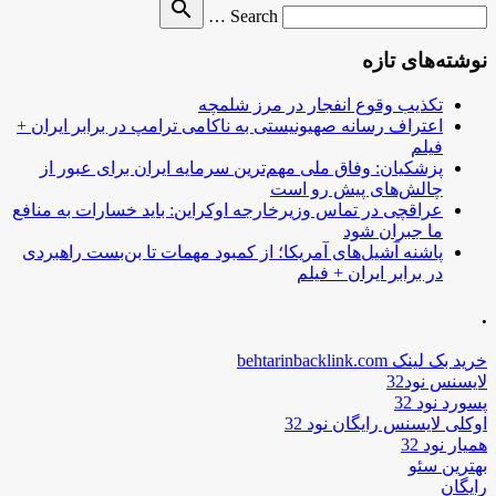
Search
search
Search …
for
نوشته‌های تازه
تکذیب وقوع انفجار در مرز شلمچه
اعتراف رسانه صهیونیستی به ناکامی ترامپ در برابر ایران +
فیلم
پزشکیان: وفاق ملی مهم‌ترین سرمایه ایران برای عبور از
چالش‌های پیش رو است
عراقچی در تماس وزیرخارجه اوکراین: باید خسارات به منافع
ما جبران شود
پاشنه آشیل‌های آمریکا؛ از کمبود مهمات تا بن‌بست راهبردی
در برابر ایران + فیلم
.
خرید بک لینک behtarinbacklink.com
لایسنس نود32
پسورد نود 32
اوکلی لایسنس رایگان نود 32
همیار نود 32
بهترین سئو
رایگان