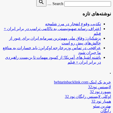
Search
search
Search …
for
نوشته‌های تازه
تکذیب وقوع انفجار در مرز شلمچه
اعتراف رسانه صهیونیستی به ناکامی ترامپ در برابر ایران +
فیلم
پزشکیان: وفاق ملی مهم‌ترین سرمایه ایران برای عبور از
چالش‌های پیش رو است
عراقچی در تماس وزیرخارجه اوکراین: باید خسارات به منافع
ما جبران شود
پاشنه آشیل‌های آمریکا؛ از کمبود مهمات تا بن‌بست راهبردی
در برابر ایران + فیلم
.
خرید بک لینک behtarinbacklink.com
لایسنس نود32
پسورد نود 32
اوکلی لایسنس رایگان نود 32
همیار نود 32
بهترین سئو
رایگان