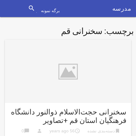
search
مدرسه
برگه نمونه
برچسب:
سخنرانی قم
سخنرانی حجت‌الاسلام ذوالنور دانشگاه
فرهنگیان استان قم +تصاویر
chat_bubble
person
access_time
bookmark
دسته‌بندی نشده
56 years ago
0