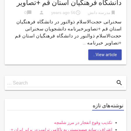
دانشگاه فرهنگیان استان قم +تصاویر
chat_bubble
person
access_time
bookmark
مدرسه دانش
56 years ago
0
سخنرانی حجت‌الاسلام ذوالنور در دانشگاه فرهنگیان
استان قم +تصاویرخبرنامه دانشجویان سخنرانی
حجت‌الاسلام ذوالنور در دانشگاه فرهنگیان استان قم
+تصاویر خبرنامه …
View article...
Search
search
Search …
for
نوشته‌های تازه
تکذیب وقوع انفجار در مرز شلمچه
اعتراف رسانه صهیونیستی به ناکامی ترامپ در برابر ایران +