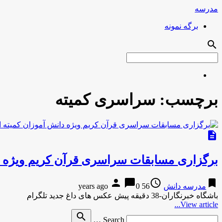
مدرسه
برگه نمونه
search
برچسب:
سراسری کمیته
description
برگزاری مسابقات سراسری قرآن کریم ویژه دا
person
chat_bubble
access_time
bookmark
مدرسه دانش
56 years ago
0
باشگاه خبرنگاران-38 دقیقه پیش عکس های داغ جدید تلگرام
View article...
Search
search
Search …
for