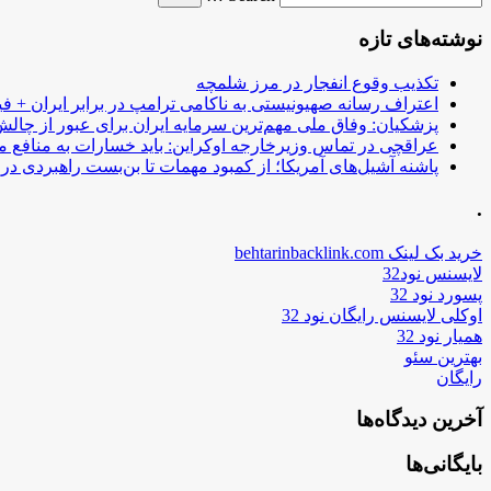
نوشته‌های تازه
تکذیب وقوع انفجار در مرز شلمچه
اعتراف رسانه صهیونیستی به ناکامی ترامپ در برابر ایران + فی
پزشکیان: وفاق ملی مهم‌ترین سرمایه ایران برای عبور از چا
عراقچی در تماس وزیرخارجه اوکراین: باید خسارات به منافع م
پاشنه آشیل‌های آمریکا؛ از کمبود مهمات تا بن‌بست راهبردی در ب
.
خرید بک لینک behtarinbacklink.com
لایسنس نود32
پسورد نود 32
اوکلی لایسنس رایگان نود 32
همیار نود 32
بهترین سئو
رایگان
آخرین دیدگاه‌ها
بایگانی‌ها