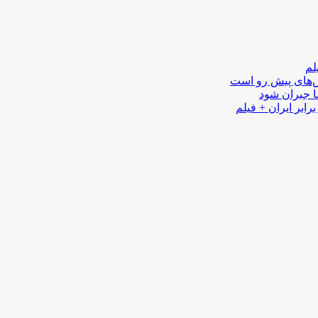
لم
لش‌های پیش رو است
ا جبران شود
رابر ایران + فیلم