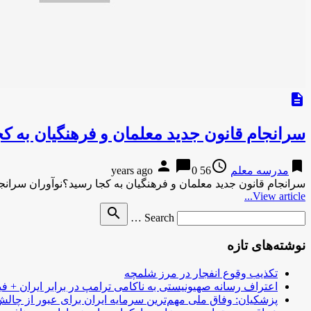
description
سرانجام قانون جدید معلمان و فرهنگیان به ک
person
chat_bubble
access_time
bookmark
مدرسه معلم
56 years ago
0
سرانجام قانون جدید معلمان و فرهنگیان به کجا رسید؟نوآوران سرانجا
View article...
Search
search
Search …
for
نوشته‌های تازه
تکذیب وقوع انفجار در مرز شلمچه
اعتراف رسانه صهیونیستی به ناکامی ترامپ در برابر ایران + فی
پزشکیان: وفاق ملی مهم‌ترین سرمایه ایران برای عبور از چا