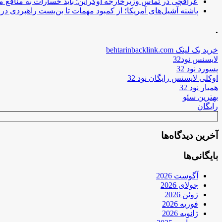
عراقچی در تماس وزیرخارجه اوکراین: باید خسارات به منافع م
پاشنه آشیل‌های آمریکا؛ از کمبود مهمات تا بن‌بست راهبردی در ب
.
خرید بک لینک behtarinbacklink.com
لایسنس نود32
پسورد نود 32
اوکلی لایسنس رایگان نود 32
همیار نود 32
بهترین سئو
رایگان
آخرین دیدگاه‌ها
بایگانی‌ها
آگوست 2026
جولای 2026
ژوئن 2026
فوریه 2026
ژانویه 2026