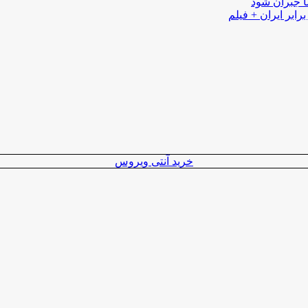
ا جبران شود
رابر ایران + فیلم
خرید آنتی ویروس