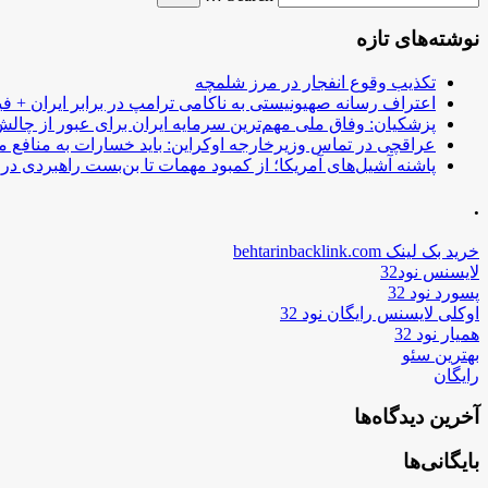
نوشته‌های تازه
تکذیب وقوع انفجار در مرز شلمچه
اعتراف رسانه صهیونیستی به ناکامی ترامپ در برابر ایران + فی
پزشکیان: وفاق ملی مهم‌ترین سرمایه ایران برای عبور از چا
عراقچی در تماس وزیرخارجه اوکراین: باید خسارات به منافع م
پاشنه آشیل‌های آمریکا؛ از کمبود مهمات تا بن‌بست راهبردی در ب
.
خرید بک لینک behtarinbacklink.com
لایسنس نود32
پسورد نود 32
اوکلی لایسنس رایگان نود 32
همیار نود 32
بهترین سئو
رایگان
آخرین دیدگاه‌ها
بایگانی‌ها