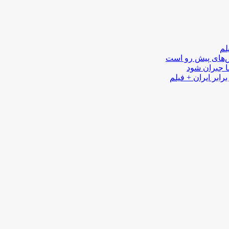
لم
لش‌های پیش رو است
ا جبران شود
رابر ایران + فیلم