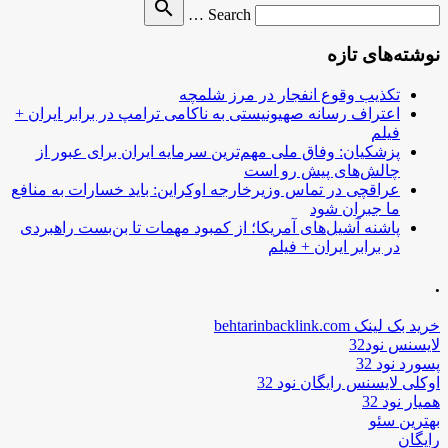
Search
search
Search …
for
نوشته‌های تازه
تکذیب وقوع انفجار در مرز شلمچه
اعتراف رسانه صهیونیستی به ناکامی ترامپ در برابر ایران +
فیلم
پزشکیان: وفاق ملی مهم‌ترین سرمایه ایران برای عبور از
چالش‌های پیش رو است
عراقچی در تماس وزیرخارجه اوکراین: باید خسارات به منافع
ما جبران شود
پاشنه آشیل‌های آمریکا؛ از کمبود مهمات تا بن‌بست راهبردی
در برابر ایران + فیلم
.
خرید بک لینک behtarinbacklink.com
لایسنس نود32
پسورد نود 32
اوکلی لایسنس رایگان نود 32
همیار نود 32
بهترین سئو
رایگان