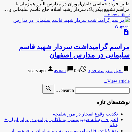
طنین فریاد حماسی دانش‌آموزان در مدارس البرز هم‌زمان با
مراسم تشییع پیکر پاک سردار رشید اسلام حاج قاسم سلیمانی و …
View article...
description
مراسم گرامیداشت سردار شهید قاسم
سلیمانی در مدارس اصفهان
person
chat_bubble
access_time
bookmark
اخبار مدرسه جدید
6 years ago
0
asaran
View article...
Search
search
Search …
for
نوشته‌های تازه
تکذیب وقوع انفجار در مرز شلمچه
اعتراف رسانه صهیونیستی به ناکامی ترامپ در برابر ایران +
فیلم
پزشکیان: وفاق ملی مهم‌ترین سرمایه ایران برای عبور از