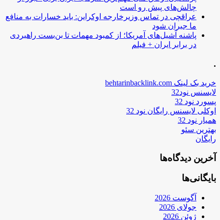
چالش‌های پیش رو است
عراقچی در تماس وزیرخارجه اوکراین: باید خسارات به منافع
ما جبران شود
پاشنه آشیل‌های آمریکا؛ از کمبود مهمات تا بن‌بست راهبردی
در برابر ایران + فیلم
.
خرید بک لینک behtarinbacklink.com
لایسنس نود32
پسورد نود 32
اوکلی لایسنس رایگان نود 32
همیار نود 32
بهترین سئو
رایگان
آخرین دیدگاه‌ها
بایگانی‌ها
آگوست 2026
جولای 2026
ژوئن 2026