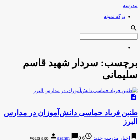
مدرسه
برگه نمونه
search
برچسب:
سردار شهید قاسم
سلیمانی
description
طنین فریاد حماسی دانش‌آموزان در مدارس
البرز
person
chat_bubble
access_time
bookmark
اخبار مدرسه جدید
6 years ago
0
asaran