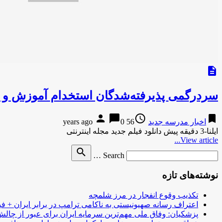
description
سردرگمی پذیرفته‌شدگان استخدام آموزش و پر
person
chat_bubble
access_time
bookmark
اخبار مدرسه جدید
56 years ago
0
ایلنا-3 دقیقه پیش دانلود فیلم جدید مجله اینترنتی
View article...
Search
search
Search …
for
نوشته‌های تازه
تکذیب وقوع انفجار در مرز شلمچه
اعتراف رسانه صهیونیستی به ناکامی ترامپ در برابر ایران + فی
پزشکیان: وفاق ملی مهم‌ترین سرمایه ایران برای عبور از چا