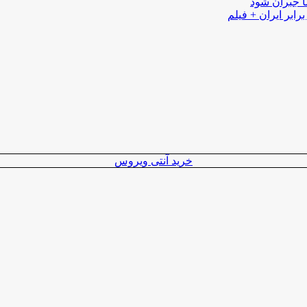
ا جبران شود
رابر ایران + فیلم
خرید آنتی ویروس