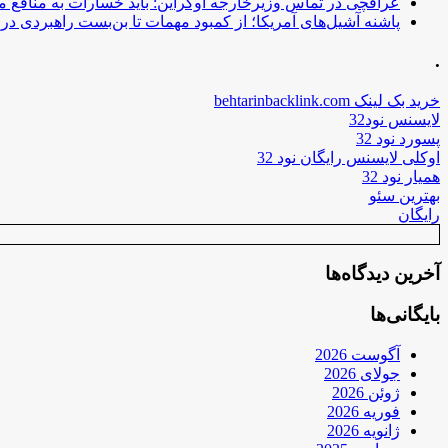
عراقچی در تماس وزیرخارجه اوکراین: باید خسارات به منافع م
پاشنه آشیل‌های آمریکا؛ از کمبود مهمات تا بن‌بست راهبردی در ب
.
خرید بک لینک behtarinbacklink.com
لایسنس نود32
پسورد نود 32
اوکلی لایسنس رایگان نود 32
همیار نود 32
بهترین سئو
رایگان
آخرین دیدگاه‌ها
بایگانی‌ها
آگوست 2026
جولای 2026
ژوئن 2026
فوریه 2026
ژانویه 2026