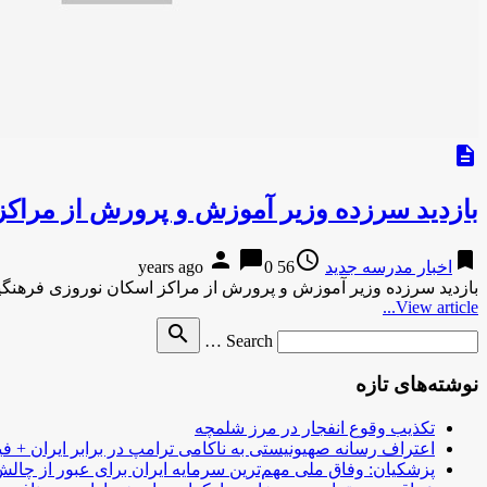
description
بازدید سرزده وزیر آموزش و پرورش از مراكز
person
chat_bubble
access_time
bookmark
اخبار مدرسه جدید
56 years ago
0
بازدید سرزده وزیر آموزش و پرورش از مراكز اسكان نوروزی فرهنگیانمهر-22 ساعت پیش بازدید سرزده وزیر آموزش و پ
View article...
Search
search
Search …
for
نوشته‌های تازه
تکذیب وقوع انفجار در مرز شلمچه
اعتراف رسانه صهیونیستی به ناکامی ترامپ در برابر ایران + فی
پزشکیان: وفاق ملی مهم‌ترین سرمایه ایران برای عبور از چا