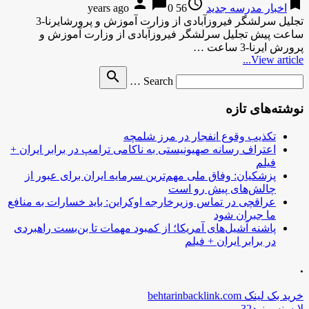
person
chat_bubble
access_time
bookmark
اخبار مدرسه جدید
56 years ago
0
تجلیل سرلشگر فیروزآبادی از وزارت آموزش و پرورشایرنا-3
ساعت پیش تجلیل سرلشگر فیروزآبادی از وزارت آموزش و
پرورش ایرنا-3 ساعت …
View article...
Search
search
Search …
for
نوشته‌های تازه
تکذیب وقوع انفجار در مرز شلمچه
اعتراف رسانه صهیونیستی به ناکامی ترامپ در برابر ایران +
فیلم
پزشکیان: وفاق ملی مهم‌ترین سرمایه ایران برای عبور از
چالش‌های پیش رو است
عراقچی در تماس وزیرخارجه اوکراین: باید خسارات به منافع
ما جبران شود
پاشنه آشیل‌های آمریکا؛ از کمبود مهمات تا بن‌بست راهبردی
در برابر ایران + فیلم
.
خرید بک لینک behtarinbacklink.com
لایسنس نود32