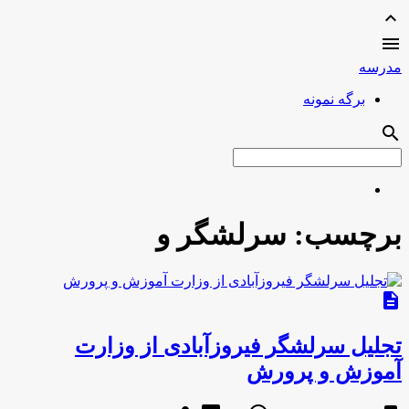
expand_less

مدرسه
برگه نمونه
search
برچسب:
سرلشگر و
description
تجلیل سرلشگر فیروزآبادی از وزارت
آموزش و پرورش