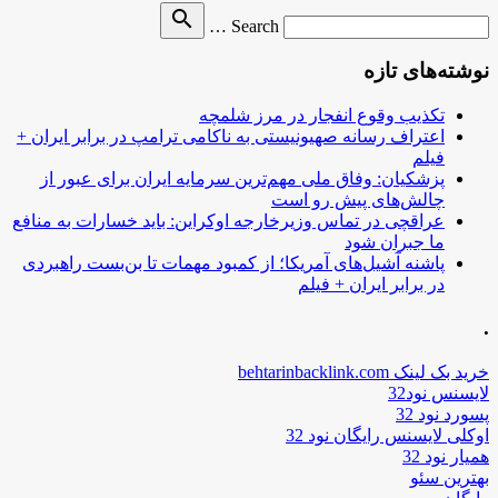
Search
search
Search …
for
نوشته‌های تازه
تکذیب وقوع انفجار در مرز شلمچه
اعتراف رسانه صهیونیستی به ناکامی ترامپ در برابر ایران +
فیلم
پزشکیان: وفاق ملی مهم‌ترین سرمایه ایران برای عبور از
چالش‌های پیش رو است
عراقچی در تماس وزیرخارجه اوکراین: باید خسارات به منافع
ما جبران شود
پاشنه آشیل‌های آمریکا؛ از کمبود مهمات تا بن‌بست راهبردی
در برابر ایران + فیلم
.
خرید بک لینک behtarinbacklink.com
لایسنس نود32
پسورد نود 32
اوکلی لایسنس رایگان نود 32
همیار نود 32
بهترین سئو