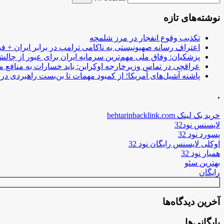
نوشته‌های تازه
تکذیب وقوع انفجار در مرز شلمچه
اعتراف رسانه صهیونیستی به ناکامی ترامپ در برابر ایران + فی
پزشکیان: وفاق ملی مهم‌ترین سرمایه ایران برای عبور از چا
عراقچی در تماس وزیرخارجه اوکراین: باید خسارات به منافع م
پاشنه آشیل‌های آمریکا؛ از کمبود مهمات تا بن‌بست راهبردی در ب
.
خرید بک لینک behtarinbacklink.com
لایسنس نود32
پسورد نود 32
اوکلی لایسنس رایگان نود 32
همیار نود 32
بهترین سئو
رایگان
آخرین دیدگاه‌ها
بایگانی‌ها