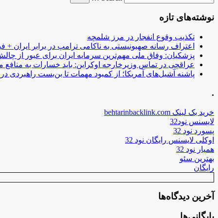
نوشته‌های تازه
تکذیب وقوع انفجار در مرز شلمچه
اعتراف رسانه صهیونیستی به ناکامی ترامپ در برابر ایران + فی
پزشکیان: وفاق ملی مهم‌ترین سرمایه ایران برای عبور از چا
عراقچی در تماس وزیرخارجه اوکراین: باید خسارات به منافع م
پاشنه آشیل‌های آمریکا؛ از کمبود مهمات تا بن‌بست راهبردی در ب
.
خرید بک لینک behtarinbacklink.com
لایسنس نود32
پسورد نود 32
اوکلی لایسنس رایگان نود 32
همیار نود 32
بهترین سئو
رایگان
آخرین دیدگاه‌ها
بایگانی‌ها