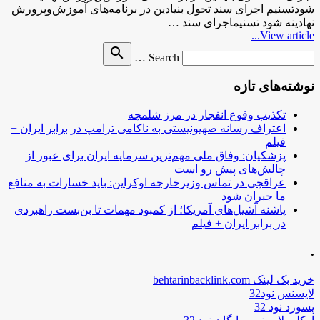
شودتسنیم اجرای سند تحول بنیادین در برنامه‌های آموزش‌وپرورش
نهادینه شود تسنیماجرای سند …
View article...
Search
search
Search …
for
نوشته‌های تازه
تکذیب وقوع انفجار در مرز شلمچه
اعتراف رسانه صهیونیستی به ناکامی ترامپ در برابر ایران +
فیلم
پزشکیان: وفاق ملی مهم‌ترین سرمایه ایران برای عبور از
چالش‌های پیش رو است
عراقچی در تماس وزیرخارجه اوکراین: باید خسارات به منافع
ما جبران شود
پاشنه آشیل‌های آمریکا؛ از کمبود مهمات تا بن‌بست راهبردی
در برابر ایران + فیلم
.
خرید بک لینک behtarinbacklink.com
لایسنس نود32
پسورد نود 32