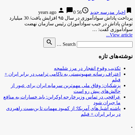
person
chat_bubble
access_time
bookmark
اخبار مدرسه جدید
56 years ago
0
پرداخت پاداش سوادآموزی در سال ۹۵ افزایش یافت/ 30 میلیارد
تومان پاداش در جیب سوادآموزان رئیس سازمان نهضت
سوادآموزی گفت: …
View article...
Search
search
Search …
for
نوشته‌های تازه
تکذیب وقوع انفجار در مرز شلمچه
اعتراف رسانه صهیونیستی به ناکامی ترامپ در برابر ایران +
فیلم
پزشکیان: وفاق ملی مهم‌ترین سرمایه ایران برای عبور از
چالش‌های پیش رو است
عراقچی در تماس وزیرخارجه اوکراین: باید خسارات به منافع
ما جبران شود
پاشنه آشیل‌های آمریکا؛ از کمبود مهمات تا بن‌بست راهبردی
در برابر ایران + فیلم
.