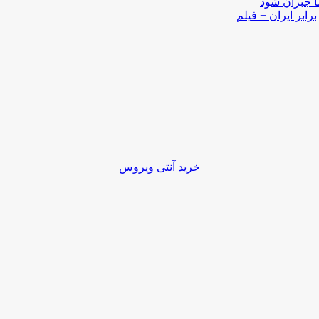
ا جبران شود
رابر ایران + فیلم
خرید آنتی ویروس