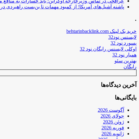
عراقچی در تماس وزیرخارجه اوکراین: باید خسارات به منافع م
پاشنه آشیل‌های آمریکا؛ از کمبود مهمات تا بن‌بست راهبردی در ب
.
خرید بک لینک behtarinbacklink.com
لایسنس نود32
پسورد نود 32
اوکلی لایسنس رایگان نود 32
همیار نود 32
بهترین سئو
رایگان
آخرین دیدگاه‌ها
بایگانی‌ها
آگوست 2026
جولای 2026
ژوئن 2026
فوریه 2026
ژانویه 2026