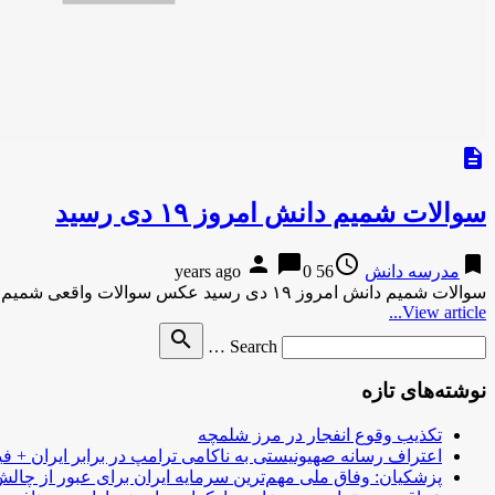
description
سوالات شمیم دانش امروز ۱۹ دی رسید
person
chat_bubble
access_time
bookmark
مدرسه دانش
56 years ago
0
سوالات شمیم دانش امروز ۱۹ دی رسید عکس سوالات واقعی شمیم دانش مربوط به ۱۹ دی مرحله نهایی به همراه …
View article...
Search
search
Search …
for
نوشته‌های تازه
تکذیب وقوع انفجار در مرز شلمچه
اعتراف رسانه صهیونیستی به ناکامی ترامپ در برابر ایران + فی
پزشکیان: وفاق ملی مهم‌ترین سرمایه ایران برای عبور از چا