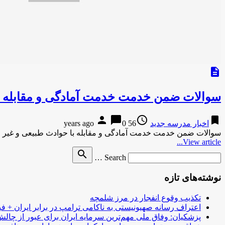
description
سوالات ضمن خدمت خدمت آمادگی و مقابله با
person
chat_bubble
access_time
bookmark
اخبار مدرسه جدید
56 years ago
0
سوالات ضمن خدمت خدمت آمادگی و مقابله با حوادث طبیعی و غیر متر
View article...
Search
search
Search …
for
نوشته‌های تازه
تکذیب وقوع انفجار در مرز شلمچه
اعتراف رسانه صهیونیستی به ناکامی ترامپ در برابر ایران + فی
پزشکیان: وفاق ملی مهم‌ترین سرمایه ایران برای عبور از چا