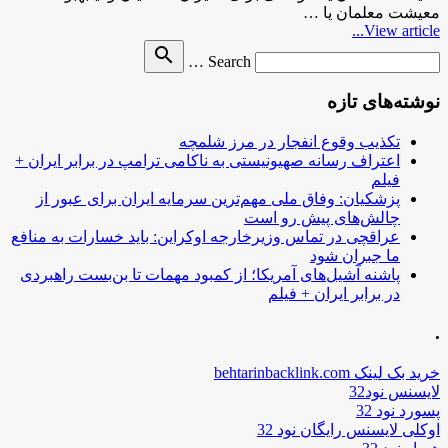
معیشت معلمان یا …
View article...
Search
search
Search …
for
نوشته‌های تازه
تکذیب وقوع انفجار در مرز شلمچه
اعتراف رسانه صهیونیستی به ناکامی ترامپ در برابر ایران +
فیلم
پزشکیان: وفاق ملی مهم‌ترین سرمایه ایران برای عبور از
چالش‌های پیش رو است
عراقچی در تماس وزیرخارجه اوکراین: باید خسارات به منافع
ما جبران شود
پاشنه آشیل‌های آمریکا؛ از کمبود مهمات تا بن‌بست راهبردی
در برابر ایران + فیلم
.
خرید بک لینک behtarinbacklink.com
لایسنس نود32
پسورد نود 32
اوکلی لایسنس رایگان نود 32