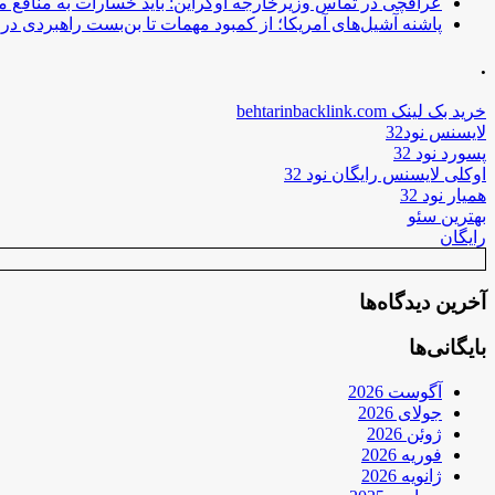
عراقچی در تماس وزیرخارجه اوکراین: باید خسارات به منافع م
پاشنه آشیل‌های آمریکا؛ از کمبود مهمات تا بن‌بست راهبردی در ب
.
خرید بک لینک behtarinbacklink.com
لایسنس نود32
پسورد نود 32
اوکلی لایسنس رایگان نود 32
همیار نود 32
بهترین سئو
رایگان
آخرین دیدگاه‌ها
بایگانی‌ها
آگوست 2026
جولای 2026
ژوئن 2026
فوریه 2026
ژانویه 2026