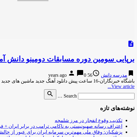
description
برپایی سومین دوره مسابقات دومینو دانش آم
person
chat_bubble
access_time
bookmark
مدرسه دانش
56 years ago
0
باشگاه خبرنگاران-16 ساعت پیش دانلود آهنگ جدید ماشین های جدید
View article...
Search
search
Search …
for
نوشته‌های تازه
تکذیب وقوع انفجار در مرز شلمچه
اعتراف رسانه صهیونیستی به ناکامی ترامپ در برابر ایران + فی
پزشکیان: وفاق ملی مهم‌ترین سرمایه ایران برای عبور از چا