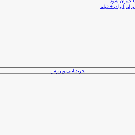
ا جبران شود
رابر ایران + فیلم
خرید آنتی ویروس