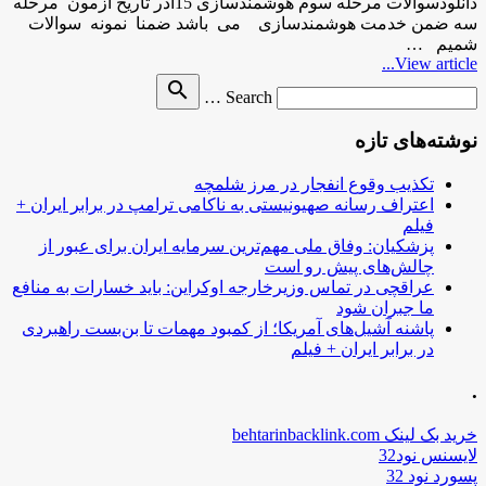
دانلودسوالات مرحله سوم هوشمندسازی 15آذر تاریخ آزمون مرحله
سه ضمن خدمت هوشمندسازی می باشد ضمنا نمونه سوالات
شمیم …
View article...
Search
search
Search …
for
نوشته‌های تازه
تکذیب وقوع انفجار در مرز شلمچه
اعتراف رسانه صهیونیستی به ناکامی ترامپ در برابر ایران +
فیلم
پزشکیان: وفاق ملی مهم‌ترین سرمایه ایران برای عبور از
چالش‌های پیش رو است
عراقچی در تماس وزیرخارجه اوکراین: باید خسارات به منافع
ما جبران شود
پاشنه آشیل‌های آمریکا؛ از کمبود مهمات تا بن‌بست راهبردی
در برابر ایران + فیلم
.
خرید بک لینک behtarinbacklink.com
لایسنس نود32
پسورد نود 32