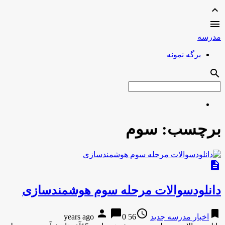
expand_less

مدرسه
برگه نمونه
search
برچسب:
سوم
description
دانلودسوالات مرحله سوم هوشمندسازی
person
chat_bubble
access_time
bookmark
اخبار مدرسه جدید
56 years ago
0