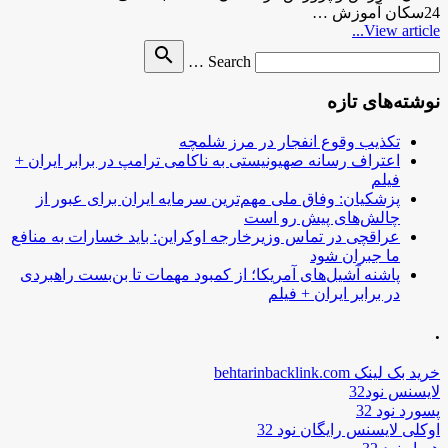
24سکان آموزش …
View article...
Search
search
Search …
for
نوشته‌های تازه
تکذیب وقوع انفجار در مرز شلمچه
اعتراف رسانه صهیونیستی به ناکامی ترامپ در برابر ایران +
فیلم
پزشکیان: وفاق ملی مهم‌ترین سرمایه ایران برای عبور از
چالش‌های پیش رو است
عراقچی در تماس وزیرخارجه اوکراین: باید خسارات به منافع
ما جبران شود
پاشنه آشیل‌های آمریکا؛ از کمبود مهمات تا بن‌بست راهبردی
در برابر ایران + فیلم
.
خرید بک لینک behtarinbacklink.com
لایسنس نود32
پسورد نود 32
اوکلی لایسنس رایگان نود 32