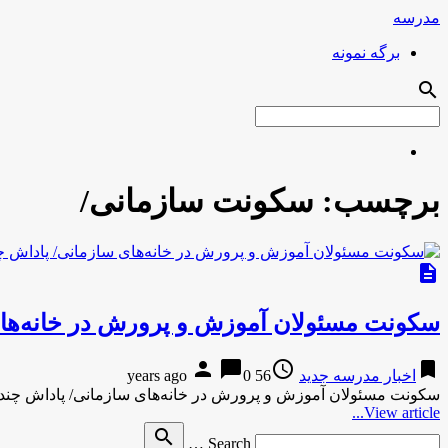
مدرسه
برگه نمونه
search
برچسب:
سکونت سازمانی/
description
سکونت مسئولان آموزش و پرورش در خانه‌‌های
person
chat_bubble
access_time
bookmark
اخبار مدرسه جدید
56 years ago
0
سکونت مسئولان آموزش و پرورش در خانه‌‌های سازمانی/ پاداش چن
View article...
Search
search
Search …
for