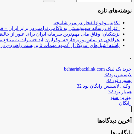
نوشته‌های تازه
تکذیب وقوع انفجار در مرز شلمچه
اعتراف رسانه صهیونیستی به ناکامی ترامپ در برابر ایران + فی
پزشکیان: وفاق ملی مهم‌ترین سرمایه ایران برای عبور از چا
عراقچی در تماس وزیرخارجه اوکراین: باید خسارات به منافع م
پاشنه آشیل‌های آمریکا؛ از کمبود مهمات تا بن‌بست راهبردی در ب
.
خرید بک لینک behtarinbacklink.com
لایسنس نود32
پسورد نود 32
اوکلی لایسنس رایگان نود 32
همیار نود 32
بهترین سئو
رایگان
آخرین دیدگاه‌ها
بایگانی‌ها