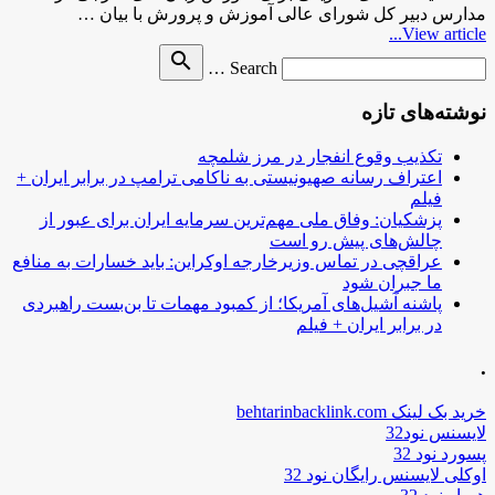
مدارس دبیر کل شورای عالی آموزش و پرورش با بیان …
View article...
Search
search
Search …
for
نوشته‌های تازه
تکذیب وقوع انفجار در مرز شلمچه
اعتراف رسانه صهیونیستی به ناکامی ترامپ در برابر ایران +
فیلم
پزشکیان: وفاق ملی مهم‌ترین سرمایه ایران برای عبور از
چالش‌های پیش رو است
عراقچی در تماس وزیرخارجه اوکراین: باید خسارات به منافع
ما جبران شود
پاشنه آشیل‌های آمریکا؛ از کمبود مهمات تا بن‌بست راهبردی
در برابر ایران + فیلم
.
خرید بک لینک behtarinbacklink.com
لایسنس نود32
پسورد نود 32
اوکلی لایسنس رایگان نود 32