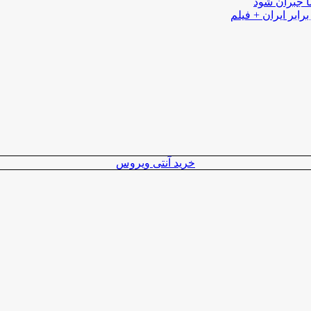
ا جبران شود
رابر ایران + فیلم
خرید آنتی ویروس