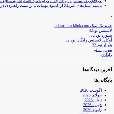
عراقچی در تماس وزیرخارجه اوکراین: باید خسارات به منافع م
پاشنه آشیل‌های آمریکا؛ از کمبود مهمات تا بن‌بست راهبردی در ب
.
خرید بک لینک behtarinbacklink.com
لایسنس نود32
پسورد نود 32
اوکلی لایسنس رایگان نود 32
همیار نود 32
بهترین سئو
رایگان
آخرین دیدگاه‌ها
بایگانی‌ها
آگوست 2026
جولای 2026
ژوئن 2026
فوریه 2026
ژانویه 2026