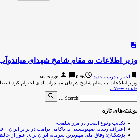
description
وزیر اطلاعات به مقام شامخ شهدای میاندوآب 
person
chat_bubble
access_time
bookmark
اخبار مدرسه جدید
56 years ago
0
وزیر اطلاعات به مقام شامخ شهدای میاندوآب ادای احترام کرد + تص
View article...
Search
search
Search …
for
نوشته‌های تازه
تکذیب وقوع انفجار در مرز شلمچه
اعتراف رسانه صهیونیستی به ناکامی ترامپ در برابر ایران + فی
پزشکیان: وفاق ملی مهم‌ترین سرمایه ایران برای عبور از چا