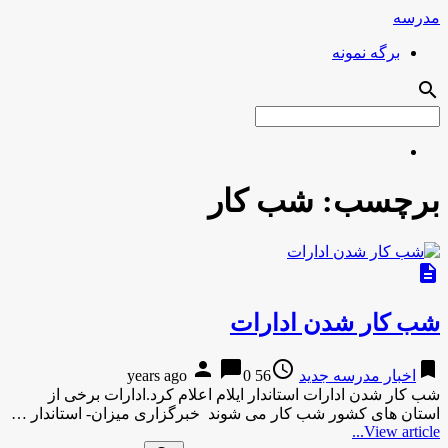
مدرسه
برگه نمونه
search
برچسب:
شب کار
description
شب کار شدن ادارات
person
chat_bubble
access_time
bookmark
اخبار مدرسه جدید
56 years ago
0
شب کار شدن ادارات استاندار ایلام اعلام کرد.ادارات برخی از
استان های کشور شب کار می شوند خبرگزاری میزان- استاندار …
View article...