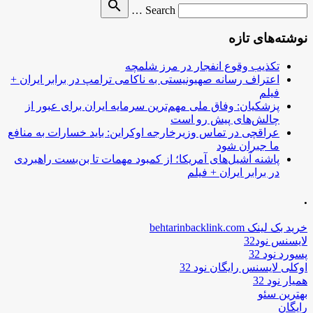
Search
search
Search …
for
نوشته‌های تازه
تکذیب وقوع انفجار در مرز شلمچه
اعتراف رسانه صهیونیستی به ناکامی ترامپ در برابر ایران +
فیلم
پزشکیان: وفاق ملی مهم‌ترین سرمایه ایران برای عبور از
چالش‌های پیش رو است
عراقچی در تماس وزیرخارجه اوکراین: باید خسارات به منافع
ما جبران شود
پاشنه آشیل‌های آمریکا؛ از کمبود مهمات تا بن‌بست راهبردی
در برابر ایران + فیلم
.
خرید بک لینک behtarinbacklink.com
لایسنس نود32
پسورد نود 32
اوکلی لایسنس رایگان نود 32
همیار نود 32
بهترین سئو
رایگان