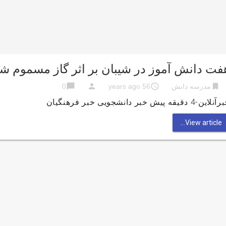
فت دانش آموز در شیبان بر اثر گاز مسموم ش
chat_bubble
person
access_time
bookmark
مدرسه دانش
56 years ago
0
این-4 دقیقه پیش خبر دانشجویی خبر فرهنگیان
View article...