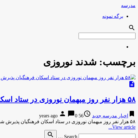
مدرسه
برگه نمونه
search
برچسب:
شدند نوروزی
description
۵۸ هزار نفر روز میهمان نوروزی در ستاد اسکان فرهنگیان پذیرش شدند
person
chat_bubble
access_time
bookmark
اخبار مدرسه جدید
56 years ago
0
۵۸ هزار نفر روز میهمان نوروزی در ستاد اسکان فرهنگیان پذیرش شدندمهر-6 دقیقه پیش ۵۸ هزار نفر روز میهمان نوروزی …
View article...
Search
search
Search …
for