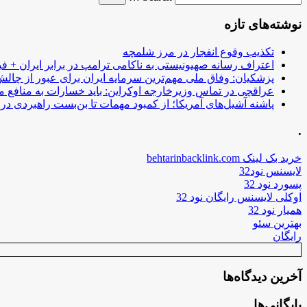
نوشته‌های تازه
تکذیب وقوع انفجار در مرز شلمچه
اعتراف رسانه صهیونیستی به ناکامی ترامپ در برابر ایران + فی
پزشکیان: وفاق ملی مهم‌ترین سرمایه ایران برای عبور از چا
عراقچی در تماس وزیرخارجه اوکراین: باید خسارات به منافع م
پاشنه آشیل‌های آمریکا؛ از کمبود مهمات تا بن‌بست راهبردی در ب
.
خرید بک لینک behtarinbacklink.com
لایسنس نود32
پسورد نود 32
اوکلی لایسنس رایگان نود 32
همیار نود 32
بهترین سئو
رایگان
آخرین دیدگاه‌ها
بایگانی‌ها