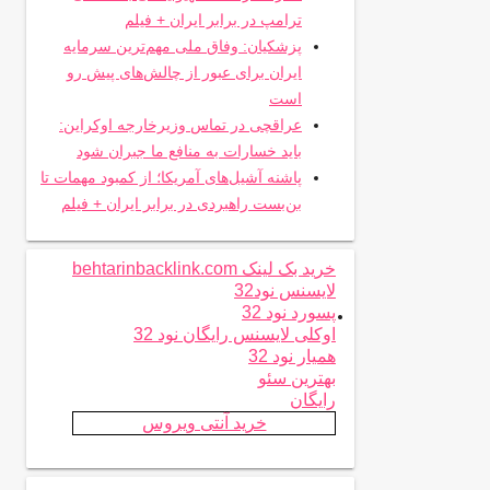
ترامپ در برابر ایران + فیلم
پزشکیان: وفاق ملی مهم‌ترین سرمایه
ایران برای عبور از چالش‌های پیش رو
است
عراقچی در تماس وزیرخارجه اوکراین:
باید خسارات به منافع ما جبران شود
پاشنه آشیل‌های آمریکا؛ از کمبود مهمات تا
بن‌بست راهبردی در برابر ایران + فیلم
خرید بک لینک behtarinbacklink.com
لایسنس نود32
.
پسورد نود 32
اوکلی لایسنس رایگان نود 32
همیار نود 32
بهترین سئو
رایگان
خرید آنتی ویروس