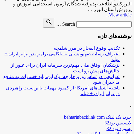
البرزکندو اطلاعیه پذیرفته شدگان آزمون استخدامی آموزش و
پرورش استان البرز …
View article...
Search
search
Search …
for
نوشته‌های تازه
تکذیب وقوع انفجار در مرز شلمچه
اعتراف رسانه صهیونیستی به ناکامی ترامپ در برابر ایران +
فیلم
پزشکیان: وفاق ملی مهم‌ترین سرمایه ایران برای عبور از
چالش‌های پیش رو است
عراقچی در تماس وزیرخارجه اوکراین: باید خسارات به منافع
ما جبران شود
پاشنه آشیل‌های آمریکا؛ از کمبود مهمات تا بن‌بست راهبردی
در برابر ایران + فیلم
.
خرید بک لینک behtarinbacklink.com
لایسنس نود32
پسورد نود 32