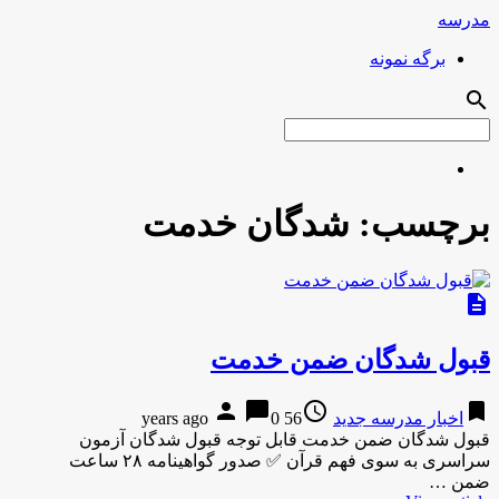
مدرسه
برگه نمونه
search
برچسب:
شدگان خدمت
description
قبول شدگان ضمن خدمت
person
chat_bubble
access_time
bookmark
اخبار مدرسه جدید
56 years ago
0
قبول شدگان ضمن خدمت قابل توجه قبول شدگان آزمون
سراسری به سوی فهم قرآن ✅ صدور گواهینامه ۲۸ ساعت
ضمن …