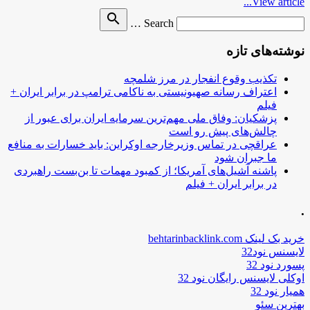
View article...
Search
search
Search …
for
نوشته‌های تازه
تکذیب وقوع انفجار در مرز شلمچه
اعتراف رسانه صهیونیستی به ناکامی ترامپ در برابر ایران +
فیلم
پزشکیان: وفاق ملی مهم‌ترین سرمایه ایران برای عبور از
چالش‌های پیش رو است
عراقچی در تماس وزیرخارجه اوکراین: باید خسارات به منافع
ما جبران شود
پاشنه آشیل‌های آمریکا؛ از کمبود مهمات تا بن‌بست راهبردی
در برابر ایران + فیلم
.
خرید بک لینک behtarinbacklink.com
لایسنس نود32
پسورد نود 32
اوکلی لایسنس رایگان نود 32
همیار نود 32
بهترین سئو