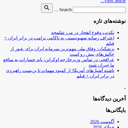
View article...
Search
search
Search …
for
نوشته‌های تازه
تکذیب وقوع انفجار در مرز شلمچه
اعتراف رسانه صهیونیستی به ناکامی ترامپ در برابر ایران +
فیلم
پزشکیان: وفاق ملی مهم‌ترین سرمایه ایران برای عبور از
چالش‌های پیش رو است
عراقچی در تماس وزیرخارجه اوکراین: باید خسارات به منافع
ما جبران شود
پاشنه آشیل‌های آمریکا؛ از کمبود مهمات تا بن‌بست راهبردی
در برابر ایران + فیلم
.
آخرین دیدگاه‌ها
بایگانی‌ها
آگوست 2026
جولای 2026