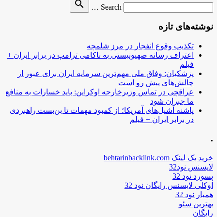
Search
search
Search …
for
نوشته‌های تازه
تکذیب وقوع انفجار در مرز شلمچه
اعتراف رسانه صهیونیستی به ناکامی ترامپ در برابر ایران +
فیلم
پزشکیان: وفاق ملی مهم‌ترین سرمایه ایران برای عبور از
چالش‌های پیش رو است
عراقچی در تماس وزیرخارجه اوکراین: باید خسارات به منافع
ما جبران شود
پاشنه آشیل‌های آمریکا؛ از کمبود مهمات تا بن‌بست راهبردی
در برابر ایران + فیلم
.
خرید بک لینک behtarinbacklink.com
لایسنس نود32
پسورد نود 32
اوکلی لایسنس رایگان نود 32
همیار نود 32
بهترین سئو
رایگان