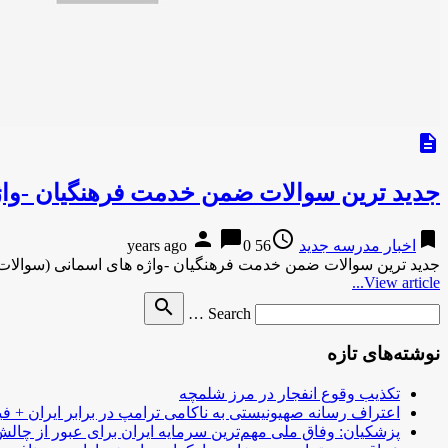
description
جدید ترین سوالات ضمن خدمت فرهنگیان -واژ
person
chat_bubble
access_time
bookmark
اخبار مدرسه جدید
56 years ago
0
جدید ترین سوالات ضمن خدمت فرهنگیان -واژه های اسمانی (سوالات
View article...
Search
search
Search …
for
نوشته‌های تازه
تکذیب وقوع انفجار در مرز شلمچه
اعتراف رسانه صهیونیستی به ناکامی ترامپ در برابر ایران + فی
پزشکیان: وفاق ملی مهم‌ترین سرمایه ایران برای عبور از چا