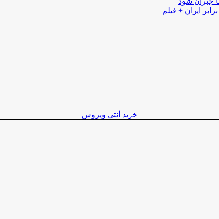
ا جبران شود
رابر ایران + فیلم
خرید آنتی ویروس