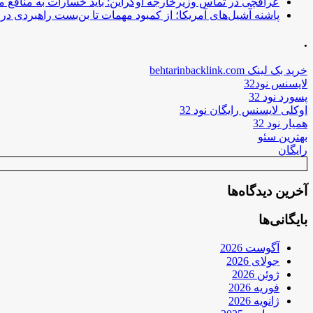
عراقچی در تماس وزیرخارجه اوکراین: باید خسارات به منافع م
پاشنه آشیل‌های آمریکا؛ از کمبود مهمات تا بن‌بست راهبردی در ب
.
خرید بک لینک behtarinbacklink.com
لایسنس نود32
پسورد نود 32
اوکلی لایسنس رایگان نود 32
همیار نود 32
بهترین سئو
رایگان
آخرین دیدگاه‌ها
بایگانی‌ها
آگوست 2026
جولای 2026
ژوئن 2026
فوریه 2026
ژانویه 2026