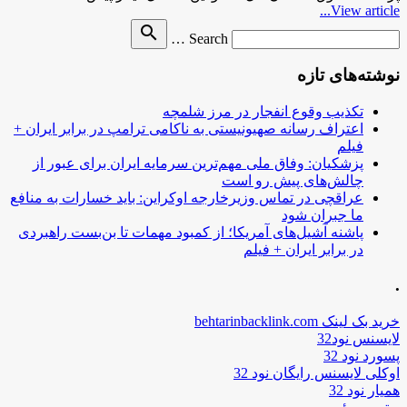
View article...
Search
search
Search …
for
نوشته‌های تازه
تکذیب وقوع انفجار در مرز شلمچه
اعتراف رسانه صهیونیستی به ناکامی ترامپ در برابر ایران +
فیلم
پزشکیان: وفاق ملی مهم‌ترین سرمایه ایران برای عبور از
چالش‌های پیش رو است
عراقچی در تماس وزیرخارجه اوکراین: باید خسارات به منافع
ما جبران شود
پاشنه آشیل‌های آمریکا؛ از کمبود مهمات تا بن‌بست راهبردی
در برابر ایران + فیلم
.
خرید بک لینک behtarinbacklink.com
لایسنس نود32
پسورد نود 32
اوکلی لایسنس رایگان نود 32
همیار نود 32