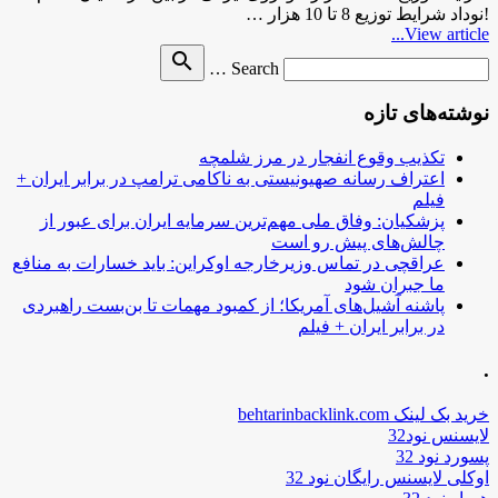
!نوداد شرایط توزیع 8 تا 10 هزار …
View article...
Search
search
Search …
for
نوشته‌های تازه
تکذیب وقوع انفجار در مرز شلمچه
اعتراف رسانه صهیونیستی به ناکامی ترامپ در برابر ایران +
فیلم
پزشکیان: وفاق ملی مهم‌ترین سرمایه ایران برای عبور از
چالش‌های پیش رو است
عراقچی در تماس وزیرخارجه اوکراین: باید خسارات به منافع
ما جبران شود
پاشنه آشیل‌های آمریکا؛ از کمبود مهمات تا بن‌بست راهبردی
در برابر ایران + فیلم
.
خرید بک لینک behtarinbacklink.com
لایسنس نود32
پسورد نود 32
اوکلی لایسنس رایگان نود 32