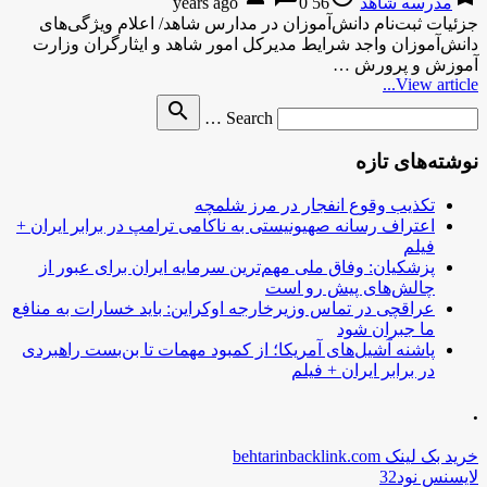
مدرسه شاهد
56 years ago
0
جزئیات ثبت‌نام دانش‌آموزان در مدارس شاهد/ اعلام ویژگی‌های
دانش‌آموزان واجد شرایط مدیرکل امور شاهد و ایثارگران وزارت
آموزش و پرورش …
View article...
Search
search
Search …
for
نوشته‌های تازه
تکذیب وقوع انفجار در مرز شلمچه
اعتراف رسانه صهیونیستی به ناکامی ترامپ در برابر ایران +
فیلم
پزشکیان: وفاق ملی مهم‌ترین سرمایه ایران برای عبور از
چالش‌های پیش رو است
عراقچی در تماس وزیرخارجه اوکراین: باید خسارات به منافع
ما جبران شود
پاشنه آشیل‌های آمریکا؛ از کمبود مهمات تا بن‌بست راهبردی
در برابر ایران + فیلم
.
خرید بک لینک behtarinbacklink.com
لایسنس نود32