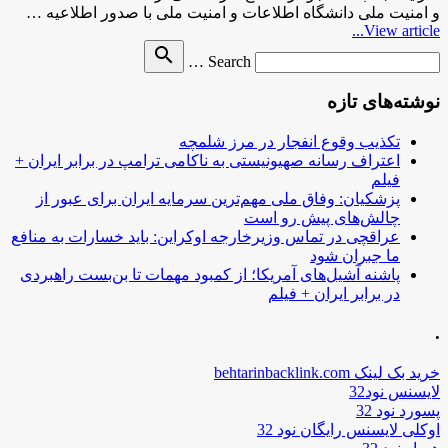
و امنیت ملی دانشگاه اطلاعات و امنیت ملی با صدور اطلاعیه …
View article...
Search
search
Search …
for
نوشته‌های تازه
تکذیب وقوع انفجار در مرز شلمچه
اعتراف رسانه صهیونیستی به ناکامی ترامپ در برابر ایران +
فیلم
پزشکیان: وفاق ملی مهم‌ترین سرمایه ایران برای عبور از
چالش‌های پیش رو است
عراقچی در تماس وزیرخارجه اوکراین: باید خسارات به منافع
ما جبران شود
پاشنه آشیل‌های آمریکا؛ از کمبود مهمات تا بن‌بست راهبردی
در برابر ایران + فیلم
.
خرید بک لینک behtarinbacklink.com
لایسنس نود32
پسورد نود 32
اوکلی لایسنس رایگان نود 32