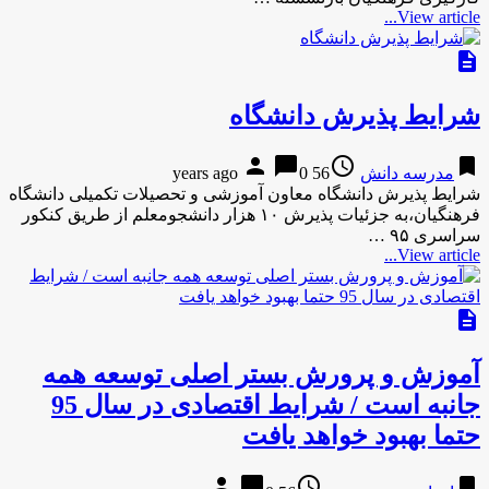
View article...
description
شرایط پذیرش دانشگاه
person
chat_bubble
access_time
bookmark
مدرسه دانش
56 years ago
0
شرایط پذیرش دانشگاه معاون آموزشی و تحصیلات تکمیلی دانشگاه
فرهنگیان،‌به جزئیات پذیرش ۱۰ هزار دانشجومعلم از طریق کنکور
سراسری ۹۵ …
View article...
description
آموزش و پرورش بستر اصلی توسعه همه
جانبه است / شرایط اقتصادی در سال 95
حتما بهبود خواهد یافت
person
chat_bubble
access_time
bookmark