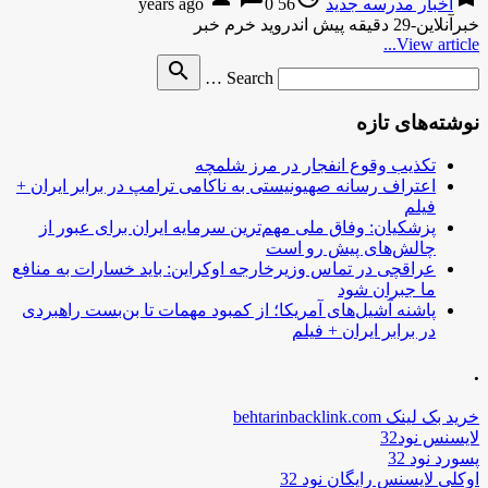
اخبار مدرسه جدید
56 years ago
0
خبرآنلاین-29 دقیقه پیش اندروید خرم خبر
View article...
Search
search
Search …
for
نوشته‌های تازه
تکذیب وقوع انفجار در مرز شلمچه
اعتراف رسانه صهیونیستی به ناکامی ترامپ در برابر ایران +
فیلم
پزشکیان: وفاق ملی مهم‌ترین سرمایه ایران برای عبور از
چالش‌های پیش رو است
عراقچی در تماس وزیرخارجه اوکراین: باید خسارات به منافع
ما جبران شود
پاشنه آشیل‌های آمریکا؛ از کمبود مهمات تا بن‌بست راهبردی
در برابر ایران + فیلم
.
خرید بک لینک behtarinbacklink.com
لایسنس نود32
پسورد نود 32
اوکلی لایسنس رایگان نود 32