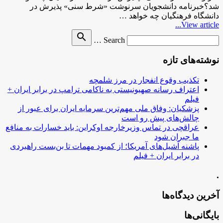
شد؟خبرنامه دانشجویان سرنوشت «شرط سنی» پذیرش در
دانشگاه فرهنگیان چه خواهد …
View article...
Search
search
Search …
for
نوشته‌های تازه
تکذیب وقوع انفجار در مرز شلمچه
اعتراف رسانه صهیونیستی به ناکامی ترامپ در برابر ایران +
فیلم
پزشکیان: وفاق ملی مهم‌ترین سرمایه ایران برای عبور از
چالش‌های پیش رو است
عراقچی در تماس وزیرخارجه اوکراین: باید خسارات به منافع
ما جبران شود
پاشنه آشیل‌های آمریکا؛ از کمبود مهمات تا بن‌بست راهبردی
در برابر ایران + فیلم
.
آخرین دیدگاه‌ها
بایگانی‌ها