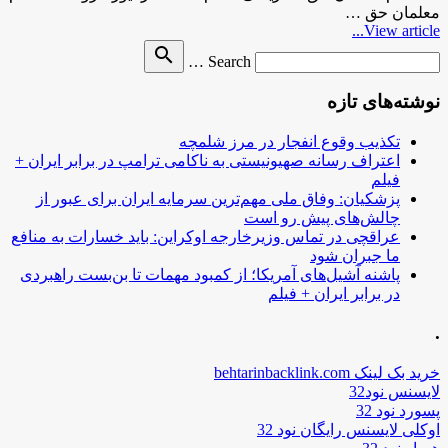
معلمان حق …
View article...
Search
search
Search …
for
نوشته‌های تازه
تکذیب وقوع انفجار در مرز شلمچه
اعتراف رسانه صهیونیستی به ناکامی ترامپ در برابر ایران +
فیلم
پزشکیان: وفاق ملی مهم‌ترین سرمایه ایران برای عبور از
چالش‌های پیش رو است
عراقچی در تماس وزیرخارجه اوکراین: باید خسارات به منافع
ما جبران شود
پاشنه آشیل‌های آمریکا؛ از کمبود مهمات تا بن‌بست راهبردی
در برابر ایران + فیلم
.
خرید بک لینک behtarinbacklink.com
لایسنس نود32
پسورد نود 32
اوکلی لایسنس رایگان نود 32