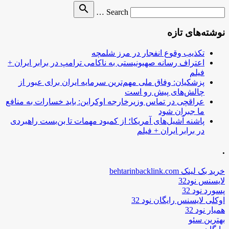
Search
search
Search …
for
نوشته‌های تازه
تکذیب وقوع انفجار در مرز شلمچه
اعتراف رسانه صهیونیستی به ناکامی ترامپ در برابر ایران +
فیلم
پزشکیان: وفاق ملی مهم‌ترین سرمایه ایران برای عبور از
چالش‌های پیش رو است
عراقچی در تماس وزیرخارجه اوکراین: باید خسارات به منافع
ما جبران شود
پاشنه آشیل‌های آمریکا؛ از کمبود مهمات تا بن‌بست راهبردی
در برابر ایران + فیلم
.
خرید بک لینک behtarinbacklink.com
لایسنس نود32
پسورد نود 32
اوکلی لایسنس رایگان نود 32
همیار نود 32
بهترین سئو