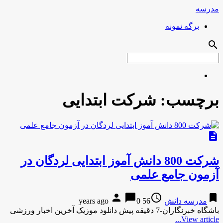
مدرسه
برگه نمونه
search
برچسب:
شرکت ابتدایی
description
شرکت 800 دانش آموز ابتدایی لردگان در
آزمون جامع علمی
person
chat_bubble
access_time
bookmark
مدرسه دانش
56 years ago
0
باشگاه خبرنگاران-7 دقیقه پیش دانلود موزیک آخرین اخبار ورزشی
View article...