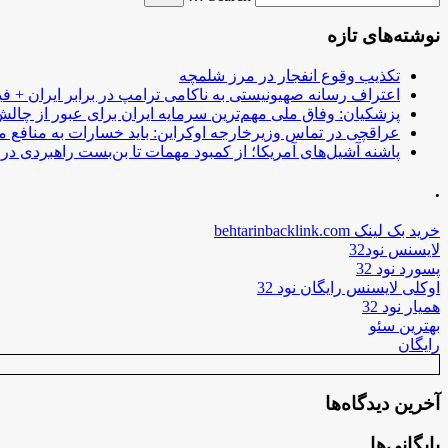
نوشته‌های تازه
تکذیب وقوع انفجار در مرز شلمچه
اعتراف رسانه صهیونیستی به ناکامی ترامپ در برابر ایران + فی
پزشکیان: وفاق ملی مهم‌ترین سرمایه ایران برای عبور از چا
عراقچی در تماس وزیرخارجه اوکراین: باید خسارات به منافع م
پاشنه آشیل‌های آمریکا؛ از کمبود مهمات تا بن‌بست راهبردی در ب
.
خرید بک لینک behtarinbacklink.com
لایسنس نود32
پسورد نود 32
اوکلی لایسنس رایگان نود 32
همیار نود 32
بهترین سئو
رایگان
آخرین دیدگاه‌ها
بایگانی‌ها