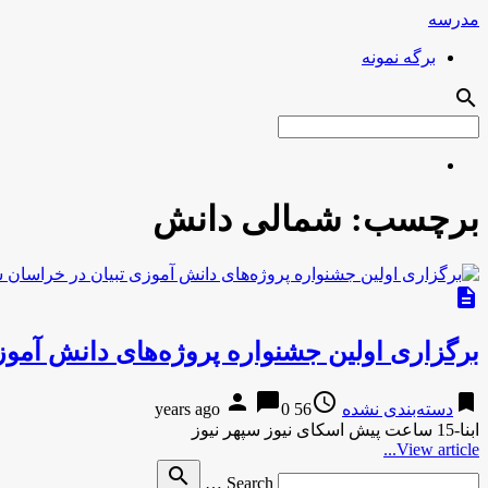
مدرسه
برگه نمونه
search
برچسب:
شمالی دانش
description
برگزاری اولین جشنواره پروژه‌های دانش آمو
person
chat_bubble
access_time
bookmark
دسته‌بندی نشده
56 years ago
0
ابنا-15 ساعت پیش اسکای نیوز سپهر نیوز
View article...
Search
search
Search …
for